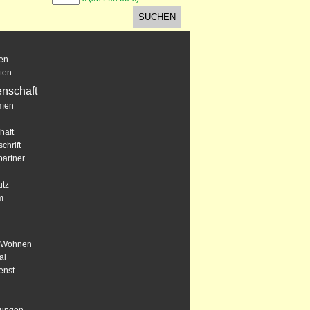
en
ten
nschaft
men
haft
chrift
artner
utz
m
s Wohnen
al
enst