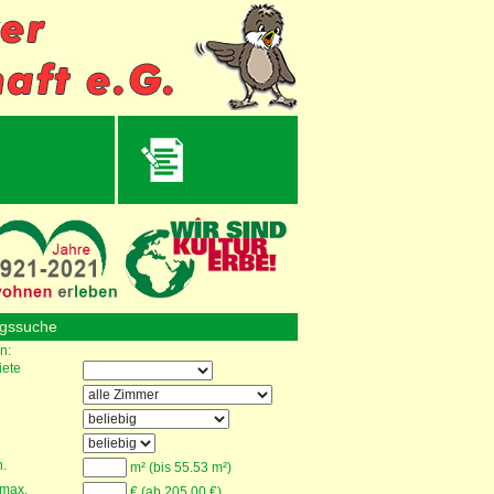
gssuche
n:
ete
.
m² (bis 55.53 m²)
 max.
€ (ab 205.00 €)