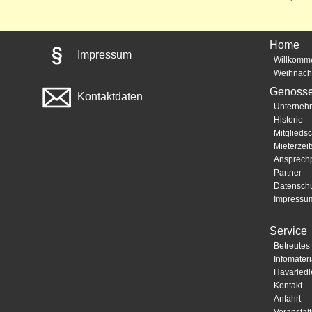
Home
Impressum
Willkomm
Weihnach
Genosse
Kontaktdaten
Unterneh
Historie
Mitgliedsc
Mieterzeits
Ansprechp
Partner
Datensch
Impressu
Service
Betreute
Infomateri
Havariedi
Kontakt
Anfahrt