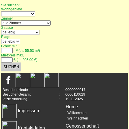
Wohnungssuche
Sie suchen:
Wohngebiete
Zimmer
Strasse
Etage
Größe min.
m² (bis 55.53 m²)
Mietpreis max.
€ (ab 205.00 €)
Besucher Heute
:
0000000017
Besucher Gesamt
:
0000110629
letzte Änderung
:
19.11.2025
Home
Impressum
Willkommen
Weihnachten
Genossenschaft
Kontaktdaten