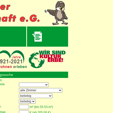
gssuche
n:
ete
.
m² (bis 55.53 m²)
 max.
€ (ab 205.00 €)