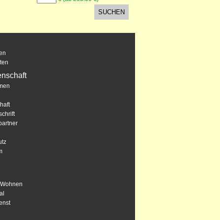
en
ten
nschaft
men
haft
chrift
artner
utz
m
s Wohnen
al
enst