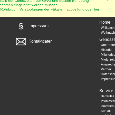
ußerhalb der Dienstzeiten der GWG und dessen Behebung
ßnahmen eingeleitet werden müssen.
l, Rohrbruch, Verstopfungen der Fäkalienhauptleitung oder bei
Home
Impressum
Willkomm
Weihnach
Genosse
Kontaktdaten
Unterneh
Historie
Mitgliedsc
Mieterzeits
Ansprechp
Partner
Datensch
Impressu
Service
Betreute
Infomateri
Havariedi
Kontakt