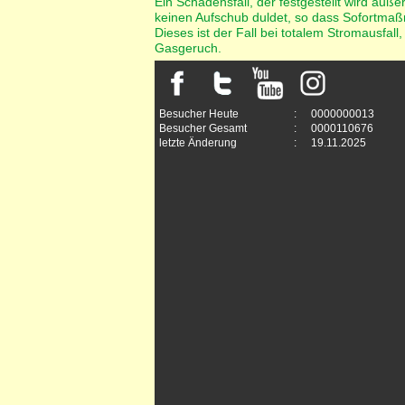
Ein Schadensfall, der festgestellt wird a
keinen Aufschub duldet, so dass Sofortma
Dieses ist der Fall bei totalem Stromausfal
Gasgeruch.
Besucher Heute
:
0000000013
Besucher Gesamt
:
0000110676
letzte Änderung
:
19.11.2025